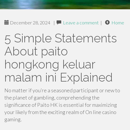
December 28, 2024
|
Leave a comment
|
Home
5 Simple Statements
About paito
hongkong keluar
malam ini Explained
No matter if you’re a seasoned participant or new to
the planet of gambling, comprehending the
significance of Paito HK is essential for maximizing
your likely from the exciting realm of On line casino
gaming.