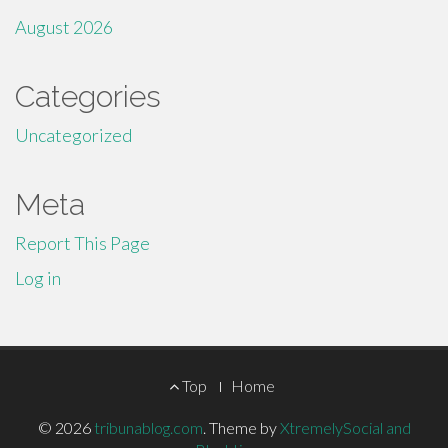
August 2026
Categories
Uncategorized
Meta
Report This Page
Log in
Footer
Top
Home
Menu
© 2026
tribunablog.com
.
Theme by
XtremelySocial and