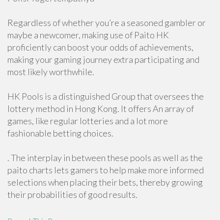
Regardless of whether you’re a seasoned gambler or
maybe a newcomer, making use of Paito HK
proficiently can boost your odds of achievements,
making your gaming journey extra participating and
most likely worthwhile.
HK Pools is a distinguished Group that oversees the
lottery method in Hong Kong. It offers An array of
games, like regular lotteries and a lot more
fashionable betting choices.
. The interplay in between these pools as well as the
paito charts lets gamers to help make more informed
selections when placing their bets, thereby growing
their probabilities of good results.