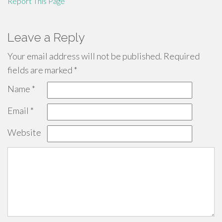
Report This Page
Leave a Reply
Your email address will not be published.
Required
fields are marked
*
Name
*
Email
*
Website